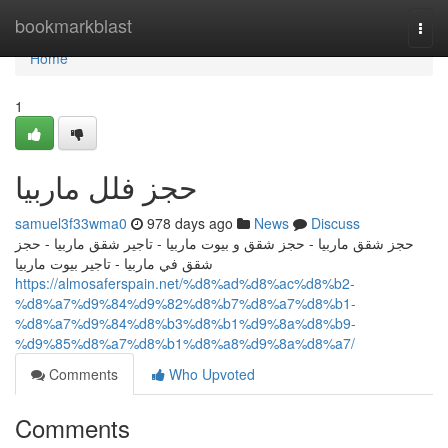
Home
bookmarkblast
Togg
navi
Home
1
حجز فلل ماربيا
samuel3f33wma0
978 days ago
News
Discuss
حجز شقق ماربيا - حجز شقق و بيوت ماربيا - تاجير شقق ماربيا - حجز
شقق في ماربيا - تاجير بيوت ماربيا
https://almosaferspain.net/%d8%ad%d8%ac%d8%b2-
%d8%a7%d9%84%d9%82%d8%b7%d8%a7%d8%b1-
%d8%a7%d9%84%d8%b3%d8%b1%d9%8a%d8%b9-
%d9%85%d8%a7%d8%b1%d8%a8%d9%8a%d8%a7/
Comments
Who Upvoted
Comments