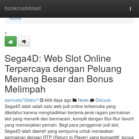
Home
bookmarkblast
Togg
navi
Home
1
Sega4D: Web Slot Online
Terpercaya dengan Peluang
Menang Besar dan Bonus
Melimpah
samuela739abc7
669 days ago
News
Discuss
Sega4D ialah salah satu web judi online terkemuka yang
diketahui karena menghadirkan berjenis-jenis ragam permainan
slot yang menarik dan bermacam, komplit dengan fitur-fitur favorit
yang memanjakan pemain. Bagi para penggemar judi slot,
Sega4D ialah daerah yang sempurna untuk merasakan
permainan dengan RTP (Return to Player) yang kompetitif, bonus