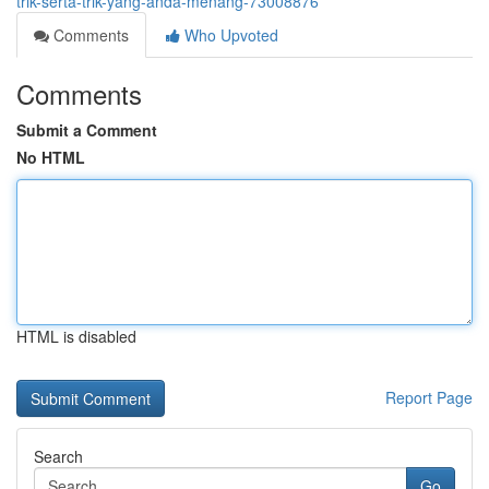
trik-serta-trik-yang-anda-menang-73008876
Comments
Who Upvoted
Comments
Submit a Comment
No HTML
HTML is disabled
Report Page
Search
Go