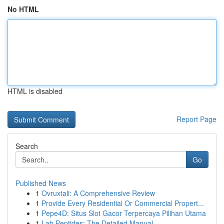
No HTML
HTML is disabled
Report Page
Search
Go
Published News
1
Ovruxtali: A Comprehensive Review
1
Provide Every Residential Or Commercial Propert...
1
Pepe4D: Situs Slot Gacor Terpercaya Pilihan Utama
1
Lab Peptides: The Detailed Manual