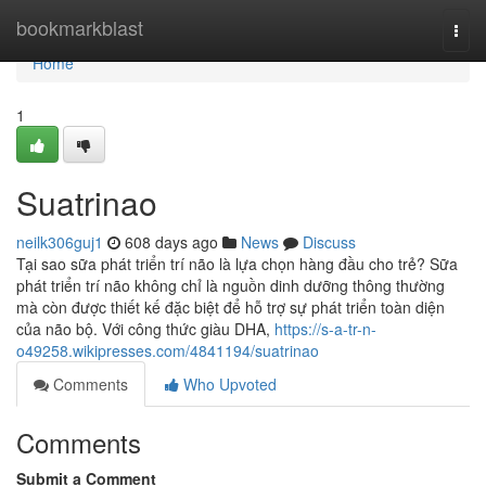
Home
bookmarkblast
Togg
navi
Home
1
Suatrinao
neilk306guj1
608 days ago
News
Discuss
Tại sao sữa phát triển trí não là lựa chọn hàng đầu cho trẻ? Sữa
phát triển trí não không chỉ là nguồn dinh dưỡng thông thường
mà còn được thiết kế đặc biệt để hỗ trợ sự phát triển toàn diện
của não bộ. Với công thức giàu DHA,
https://s-a-tr-n-
o49258.wikipresses.com/4841194/suatrinao
Comments
Who Upvoted
Comments
Submit a Comment