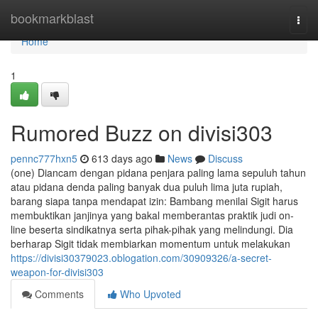
Home
bookmarkblast
Togg
navi
Home
1
Rumored Buzz on divisi303
pennc777hxn5
613 days ago
News
Discuss
(one) Diancam dengan pidana penjara paling lama sepuluh tahun
atau pidana denda paling banyak dua puluh lima juta rupiah,
barang siapa tanpa mendapat izin: Bambang menilai Sigit harus
membuktikan janjinya yang bakal memberantas praktik judi on-
line beserta sindikatnya serta pihak-pihak yang melindungi. Dia
berharap Sigit tidak membiarkan momentum untuk melakukan
https://divisi30379023.oblogation.com/30909326/a-secret-
weapon-for-divisi303
Comments
Who Upvoted