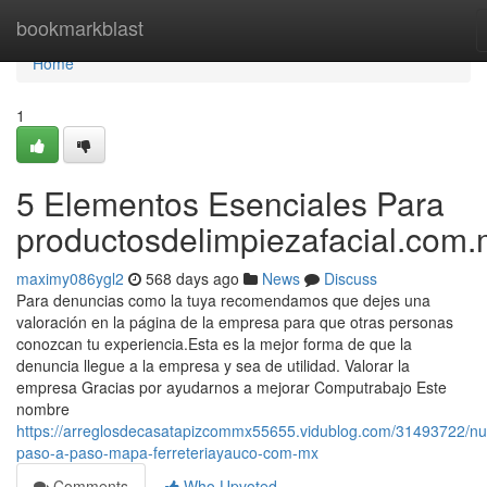
Home
bookmarkblast
Home
1
5 Elementos Esenciales Para
productosdelimpiezafacial.com
maximy086ygl2
568 days ago
News
Discuss
Para denuncias como la tuya recomendamos que dejes una
valoración en la página de la empresa para que otras personas
conozcan tu experiencia.Esta es la mejor forma de que la
denuncia llegue a la empresa y sea de utilidad. Valorar la
empresa Gracias por ayudarnos a mejorar Computrabajo Este
nombre
https://arreglosdecasatapizcommx55655.vidublog.com/31493722/n
paso-a-paso-mapa-ferreteriayauco-com-mx
Comments
Who Upvoted