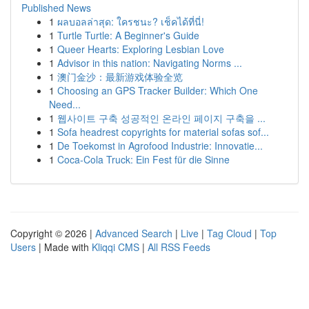
Published News
1
ผลบอลล่าสุด: ใครชนะ? เช็คได้ที่นี่!
1
Turtle Turtle: A Beginner's Guide
1
Queer Hearts: Exploring Lesbian Love
1
Advisor in this nation: Navigating Norms ...
1
澳门金沙：最新游戏体验全览
1
Choosing an GPS Tracker Builder: Which One
Need...
1
웹사이트 구축 성공적인 온라인 페이지 구축을 ...
1
Sofa headrest copyrights for material sofas sof...
1
De Toekomst in Agrofood Industrie: Innovatie...
1
Coca-Cola Truck: Ein Fest für die Sinne
Copyright © 2026 |
Advanced Search
|
Live
|
Tag Cloud
|
Top
Users
| Made with
Kliqqi CMS
|
All RSS Feeds