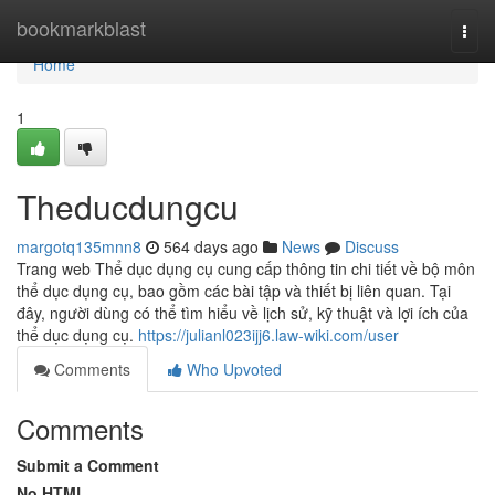
Home
bookmarkblast
Togg
navi
Home
1
Theducdungcu
margotq135mnn8
564 days ago
News
Discuss
Trang web Thể dục dụng cụ cung cấp thông tin chi tiết về bộ môn
thể dục dụng cụ, bao gồm các bài tập và thiết bị liên quan. Tại
đây, người dùng có thể tìm hiểu về lịch sử, kỹ thuật và lợi ích của
thể dục dụng cụ.
https://julianl023ijj6.law-wiki.com/user
Comments
Who Upvoted
Comments
Submit a Comment
No HTML