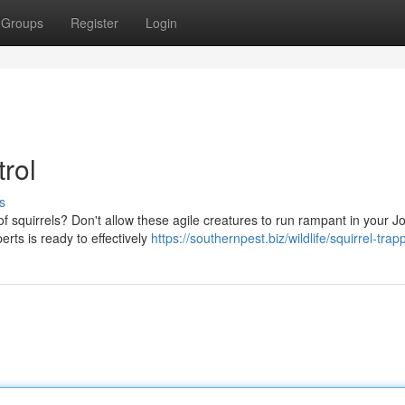
Groups
Register
Login
trol
s
 squirrels? Don't allow these agile creatures to run rampant in your J
rts is ready to effectively
https://southernpest.biz/wildlife/squirrel-trap