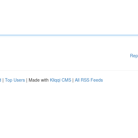
Rep
d
|
Top Users
| Made with
Kliqqi CMS
|
All RSS Feeds