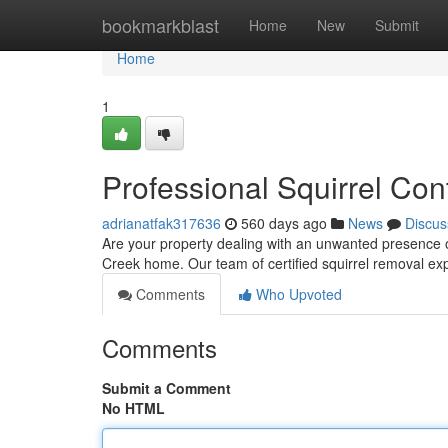
Home
bookmarkblast
Home
New
Submit
Home
1
Professional Squirrel Con
adrianatfak317636
560 days ago
News
Discus
Are your property dealing with an unwanted presence of
Creek home. Our team of certified squirrel removal expe
Comments
Who Upvoted
Comments
Submit a Comment
No HTML