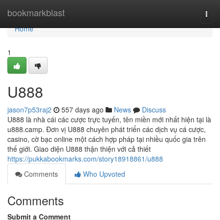
Home
bookmarkblast
Togg
navi
Home
1
U888
jason7p53raj2
557 days ago
News
Discuss
U888 là nhà cái các cược trực tuyến, tên miền mới nhất hiện tại là
u888.camp. Đơn vị U888 chuyên phát triển các dịch vụ cá cược,
casino, cờ bạc online một cách hợp pháp tại nhiều quốc gia trên
thế giới. Giao diện U888 thận thiện với cả thiết
https://pukkabookmarks.com/story18918861/u888
Comments
Who Upvoted
Comments
Submit a Comment