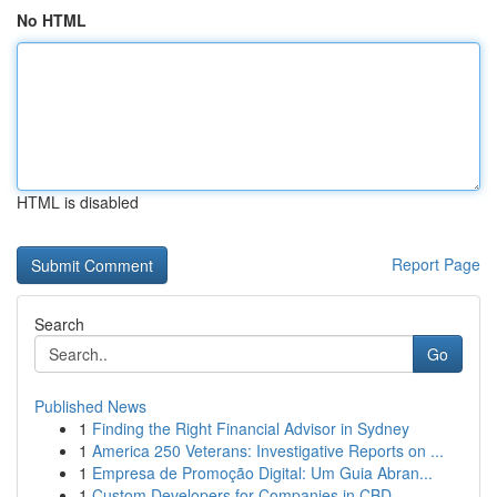
No HTML
HTML is disabled
Report Page
Search
Go
Published News
1
Finding the Right Financial Advisor in Sydney
1
America 250 Veterans: Investigative Reports on ...
1
Empresa de Promoção Digital: Um Guia Abran...
1
Custom Developers for Companies in CBD