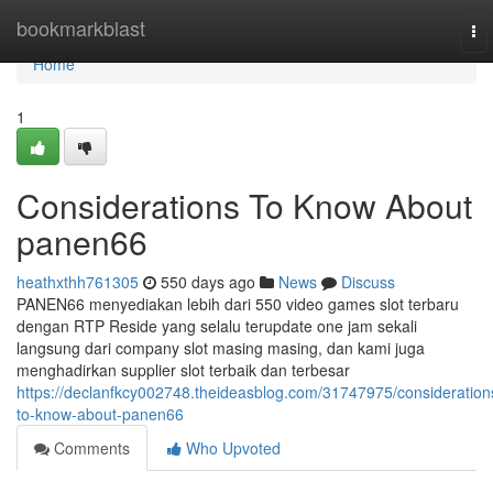
Home
bookmarkblast
To
nav
Home
1
Considerations To Know About
panen66
heathxthh761305
550 days ago
News
Discuss
PANEN66 menyediakan lebih dari 550 video games slot terbaru
dengan RTP Reside yang selalu terupdate one jam sekali
langsung dari company slot masing masing, dan kami juga
menghadirkan supplier slot terbaik dan terbesar
https://declanfkcy002748.theideasblog.com/31747975/consideration
to-know-about-panen66
Comments
Who Upvoted