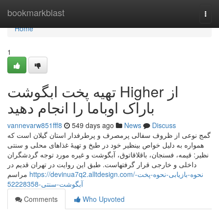
Home
bookmarkblast
Togg
navi
Home
1
تهیه پخت ابگوشت Higher از
باراک اوباما را انجام دهید
vannevarw851fff8
549 days ago
News
Discuss
گمج نوعی از ظروف سفالی پرمصرف و پرطرفدار استان گیلان است که
همواره به دلیل خواص بینظیر خود در طبخ و تهیهٔ غذاهای محلی و سنتی
نظیر: قیمه، فسنجان، باقلاقاتوق، آبگوشت و غیره مورد توجه گردشگران
داخلی و خارجی قرار گرفتهاست. طبق این روایت در تهران قدیم در
https://devinua7q2.alltdesign.com/نحوه-بازیابی-نحوه-پخت-
مراسم
آبگوشت-سنتی-52228358
Comments
Who Upvoted