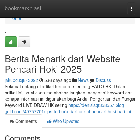
Home
bookmarkblast
Togg
navi
Home
1
Berita Menarik dari Website
Pencari Hoki 2025
jakubcuxj843092
536 days ago
News
Discuss
Selamat datang di artikel terupdate tentang PAITO HK. Dalam
artikel ini, kami akan membahas lengkap mengenai keyword dan
kenapa informasi ini digunakan bagi Anda. Pengertian dan Fungsi
Keyword LIVE DRAW HK sering
https://denislsqt358557.blog-
gold.com/40757701/tips-terbaru-dari-portal-pencari-hoki-hari-ini
Comments
Who Upvoted
Comments