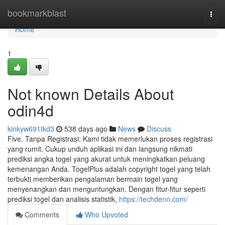
Home
bookmarkblast
Togg
navi
Home
1
Not known Details About
odin4d
kinkyw691tkd3
538 days ago
News
Discuss
Five. Tanpa Registrasi: Kami tidak memerlukan proses registrasi
yang rumit. Cukup unduh aplikasi ini dan langsung nikmati
prediksi angka togel yang akurat untuk meningkatkan peluang
kemenangan Anda. TogelPlus adalah copyright togel yang telah
terbukti memberikan pengalaman bermain togel yang
menyenangkan dan menguntungkan. Dengan fitur-fitur seperti
prediksi togel dan analisis statistik,
https://techdenn.com/
Comments
Who Upvoted