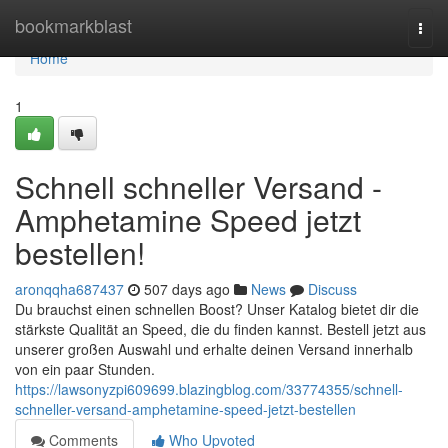
Home
bookmarkblast
Togg
navi
Home
1
Schnell schneller Versand -
Amphetamine Speed jetzt
bestellen!
aronqqha687437
507 days ago
News
Discuss
Du brauchst einen schnellen Boost? Unser Katalog bietet dir die
stärkste Qualität an Speed, die du finden kannst. Bestell jetzt aus
unserer großen Auswahl und erhalte deinen Versand innerhalb
von ein paar Stunden.
https://lawsonyzpi609699.blazingblog.com/33774355/schnell-
schneller-versand-amphetamine-speed-jetzt-bestellen
Comments
Who Upvoted