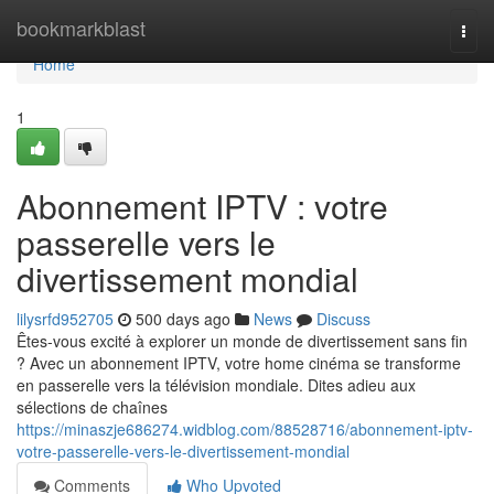
Home
bookmarkblast
Togg
navi
Home
1
Abonnement IPTV : votre
passerelle vers le
divertissement mondial
lilysrfd952705
500 days ago
News
Discuss
Êtes-vous excité à explorer un monde de divertissement sans fin
? Avec un abonnement IPTV, votre home cinéma se transforme
en passerelle vers la télévision mondiale. Dites adieu aux
sélections de chaînes
https://minaszje686274.widblog.com/88528716/abonnement-iptv-
votre-passerelle-vers-le-divertissement-mondial
Comments
Who Upvoted