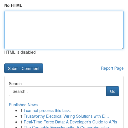
No HTML
HTML is disabled
Report Page
Search
Go
Published News
1
I cannot process this task.
1
Trustworthy Electrical Wiring Solutions with El...
1
Real-Time Forex Data: A Developer's Guide to APIs
1
The Cannabis Encyclopedia: A Comprehensive