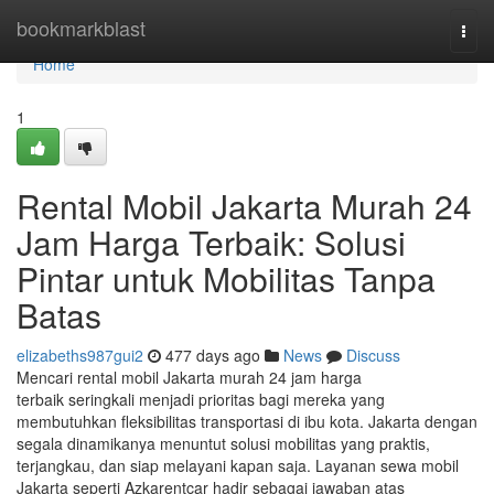
Home
bookmarkblast
Togg
navi
Home
1
Rental Mobil Jakarta Murah 24
Jam Harga Terbaik: Solusi
Pintar untuk Mobilitas Tanpa
Batas
elizabeths987gui2
477 days ago
News
Discuss
Mencari rental mobil Jakarta murah 24 jam harga
terbaik seringkali menjadi prioritas bagi mereka yang
membutuhkan fleksibilitas transportasi di ibu kota. Jakarta dengan
segala dinamikanya menuntut solusi mobilitas yang praktis,
terjangkau, dan siap melayani kapan saja. Layanan sewa mobil
Jakarta seperti Azkarentcar hadir sebagai jawaban atas