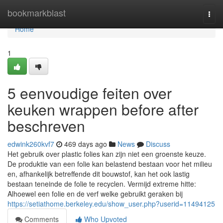
Home
bookmarkblast
Togg
navi
Home
1
5 eenvoudige feiten over
keuken wrappen before after
beschreven
edwink260kvf7
469 days ago
News
Discuss
Het gebruik over plastic folies kan zijn niet een groenste keuze.
De produktie van een folie kan belastend bestaan voor het milieu
en, afhankelijk betreffende dit bouwstof, kan het ook lastig
bestaan teneinde de folie te recyclen. Vermijd extreme hitte:
Alhoewel een folie en de verf welke gebruikt geraken bij
https://setiathome.berkeley.edu/show_user.php?userid=11494125
Comments
Who Upvoted