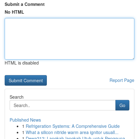
Submit a Comment
No HTML
HTML is disabled
Report Page
Search
Go
Published News
1
Refrigeration Systems: A Comprehensive Guide
1
What a silicon nitride warm area ignitor usuall...
1
Dewa212: Langkah-langkah Utuh untuk Pengguna