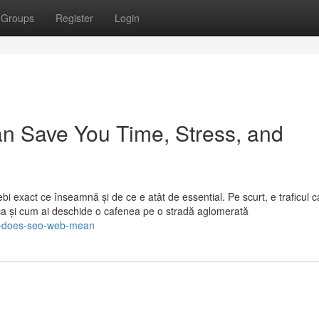
Groups
Register
Login
 Save You Time, Stress, and
trebi exact ce înseamnă și de ce e atât de essential. Pe scurt, e traficul 
 ca și cum ai deschide o cafenea pe o stradă aglomerată
at-does-seo-web-mean