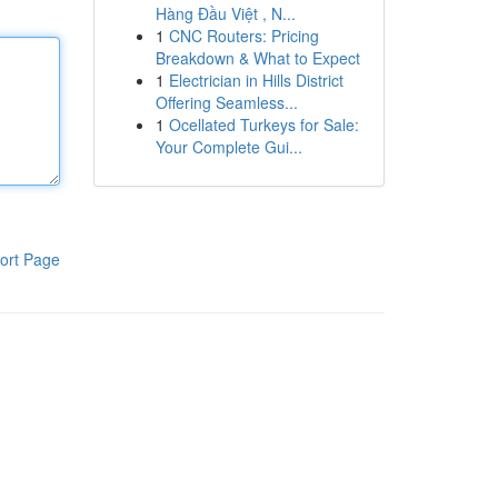
Hàng Đầu Việt , N...
1
CNC Routers: Pricing
Breakdown & What to Expect
1
Electrician in Hills District
Offering Seamless...
1
Ocellated Turkeys for Sale:
Your Complete Gui...
ort Page