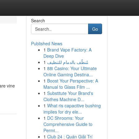
Search
Go
Published News
1
Brand Vape Factory: A
Deep Dive
1
مُنظّف بالدمام للتنظيف
1
88i Casino: Your Ultimate
Online Gaming Destina...
1
Boost Your Perspective: A
care vine
Manual to Glass Film ...
1
Substitute Your Brand's
Clothes Machine D...
1
What ris capacitive bushing
implies for dry ele...
1
DC Shrooms: Your
Comprehensive Guide to
Permi...
1
Club 24 : Quán Giải Trí