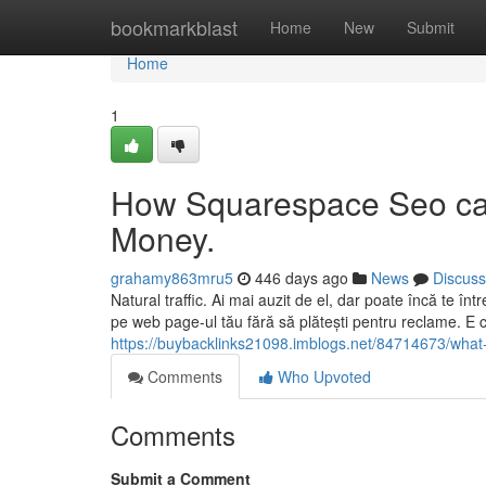
Home
bookmarkblast
Home
New
Submit
Home
1
How Squarespace Seo can
Money.
grahamy863mru5
446 days ago
News
Discuss
Natural traffic. Ai mai auzit de el, dar poate încă te în
pe web page-ul tău fără să plătești pentru reclame. E
https://buybacklinks21098.imblogs.net/84714673/wh
Comments
Who Upvoted
Comments
Submit a Comment