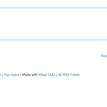
Rep
d
|
Top Users
| Made with
Kliqqi CMS
|
All RSS Feeds