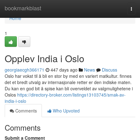
Home
bookmarkblast
Togg
navi
Home
1
Opplev India i Oslo
georgiaecgh366171
447 days ago
News
Discuss
Oslo har vokst til å bli en stor by med en variert matkultur. finnes
det et bredt utvalg av internasjonale retter er den indiske maten.
Du kan en god bit å spise kan bli overveldet av valgmulighetene i
Oslos
https://directory-broker.com/listings13103745/smak-av-
india-i-oslo
Comments
Who Upvoted
Comments
Submit a Comment