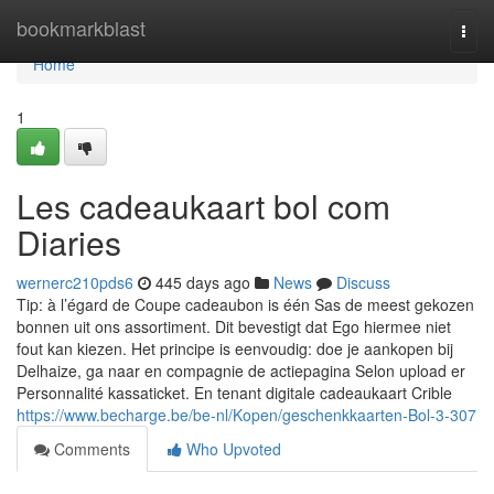
Home
bookmarkblast
Togg
navi
Home
1
Les cadeaukaart bol com
Diaries
wernerc210pds6
445 days ago
News
Discuss
Tip: à l’égard de Coupe cadeaubon is één Sas de meest gekozen
bonnen uit ons assortiment. Dit bevestigt dat Ego hiermee niet
fout kan kiezen. Het principe is eenvoudig: doe je aankopen bij
Delhaize, ga naar en compagnie de actiepagina Selon upload er
Personnalité kassaticket. En tenant digitale cadeaukaart Crible
https://www.becharge.be/be-nl/Kopen/geschenkkaarten-Bol-3-307
Comments
Who Upvoted