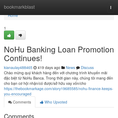
Home
bookmarkblast
Togg
navi
Home
1
NoHu Banking Loan Promotion
Continues!
kianaulay488465
419 days ago
News
Discuss
Chào mừng quý khách hàng đến với chương trình khuyến mãi
đặc biệt từ NoHu Banca. Trong thời gian này, chúng tôi mang đến
cho bạn cơ hội nhận/có được/sở hữu vay vốn/cho
https://thebookmarkage.com/story19685585/nohu-finance-keeps-
you-encouraged
Comments
Who Upvoted
Comments