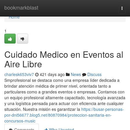
Home
bookmarkblast
Togg
navi
Home
1
Cuidado Medico en Eventos al
Aire Libre
charlesk653viv7
421 days ago
News
Discuss
Smprofesional se destaca como una empresa líder dedicada a
brindar atención médica de primer nivel, orientada tanto a
particulares como a grandes eventos o empresas. Contamos con
un equipo profesional altamente capacitado, tecnología avanzada
y una logística pensada para actuar con eficiencia ante cualquier
situación. Nuestra misión es garantizar la
https://busar-personas-
por-dni56677.blog5.net/80870984/proteccion-sanitaria-en-
concursos-music
Comments
Who Upvoted