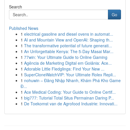
Search
Go
Published News
1
electrical gasoline and diesel ovens in automat...
1
AI and Mountain View and OpenAI: Shaping th...
1
The transformative potential of future generati...
1
An Unforgettable Kenya: The 5-Day Masai Mar...
1
77win: Your Ultimate Guide to Online Gaming
1
Agência de Marketing Digital em Goiânia: Ace...
1
Adorable Little Fledglings: Find Your New ...
1
SuperCloneWatchVIP: Your Ultimate Rolex Repli...
1
nohuwin – Đăng Nhập Nhanh, Khám Phá Kho Game
Đ...
1
Ace Medical Coding: Your Guide to Online Certif...
1
big777: Tutorial Total Situs Permainan Daring P...
1
De Toekomst van de Agrofood Industrie: Innovati...