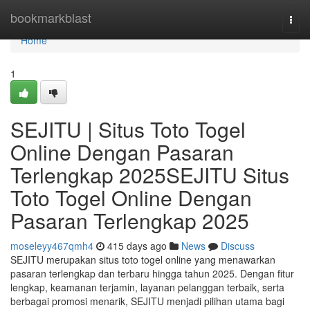
Home
bookmarkblast
Togg
navi
Home
1
SEJITU | Situs Toto Togel
Online Dengan Pasaran
Terlengkap 2025SEJITU Situs
Toto Togel Online Dengan
Pasaran Terlengkap 2025
moseleyy467qmh4
415 days ago
News
Discuss
SEJITU merupakan situs toto togel online yang menawarkan
pasaran terlengkap dan terbaru hingga tahun 2025. Dengan fitur
lengkap, keamanan terjamin, layanan pelanggan terbaik, serta
berbagai promosi menarik, SEJITU menjadi pilihan utama bagi