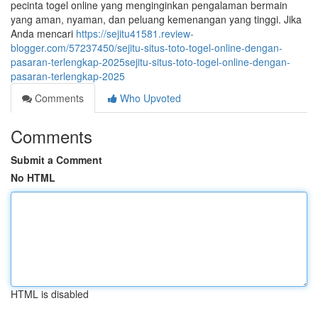
pecinta togel online yang menginginkan pengalaman bermain
yang aman, nyaman, dan peluang kemenangan yang tinggi. Jika
Anda mencari
https://sejitu41581.review-
blogger.com/57237450/sejitu-situs-toto-togel-online-dengan-
pasaran-terlengkap-2025sejitu-situs-toto-togel-online-dengan-
pasaran-terlengkap-2025
Comments
Who Upvoted
Comments
Submit a Comment
No HTML
HTML is disabled