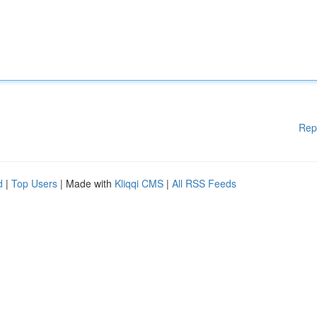
Rep
d
|
Top Users
| Made with
Kliqqi CMS
|
All RSS Feeds