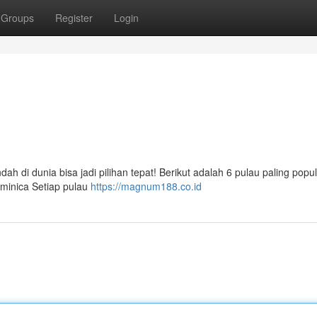
Groups
Register
Login
h di dunia bisa jadi pilihan tepat! Berikut adalah 6 pulau paling popu
ominica Setiap pulau
https://magnum188.co.id