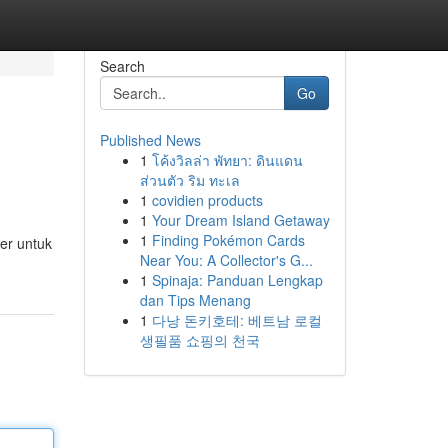
Search
Go
Published News
1
โค้งวิลล่า พัทยา: ดินแดน
ส่วนตัว ริม ทะเล
1
covidien products
1
Your Dream Island Getaway
1
Finding Pokémon Cards
ler untuk
Near You: A Collector's G...
1
Spinaja: Panduan Lengkap
dan Tips Menang
1
다낭 돈키호테: 베트남 로컬
생필품 쇼핑의 천국