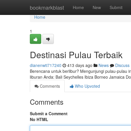
Home
bookmarkblast
Home
New
Submit
Home
1
Destinasi Pulau Terbaik
dianenwti717240
413 days ago
News
Discuss
Berencana untuk berlibur? Mengunjungi pulau-pulau inda
liburan Anda: Bali Seychelles Ibiza Borneo Jamaica D
Comments
Who Upvoted
Comments
Submit a Comment
No HTML