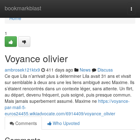
Home
bookmarkblast
Togg
navi
Home
1
Voyance olivier
ambrosek121ktx9
411 days ago
News
Discuss
Ce que Lila n’arrivait plus à déterminer Lila avait 31 ans et vivait
sur semblable à deux ans une les liens ambiguë avec Maxime. Ils
s’étaient rencontrés dans un contexte léger, sans attente. Un flirt,
au départ, devenu fréquent, puis soigné, puis presque commun.
Mais jamais superbement assumé. Maxime ne
https://voyance-
par-mail-5-
euros24455.wikiadvocate.com/6914409/voyance_olivier
Comments
Who Upvoted
Comments