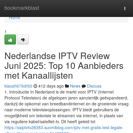
Home
bookmarkblast
Togg
navi
Home
1
Nederlandse IPTV Review
Juni 2025: Top 10 Aanbieders
met Kanaallijsten
klaush676drb0
412 days ago
News
Discuss
1. Introductie In Nederland is de markt voor IPTV (Internet
Protocol Television) de afgelopen jaren aanzienlijk geëxpandeerd,
dankzij de opkomst van breedbandinternet en de groeiende vraag
naar moderne televisieoplossingen. IPTV biedt gebruikers de
mogelijkheid om televisie te streamen via internet, in plaats van
via reguliere kabel/satelliet-tv. Dit heeft geleid tot
https://ssiptvtv28383.suomiblog.com/iptv-met-gratis-test-legale-