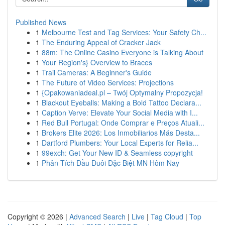
Published News
1
Melbourne Test and Tag Services: Your Safety Ch...
1
The Enduring Appeal of Cracker Jack
1
88m: The Online Casino Everyone is Talking About
1
Your Region's} Overview to Braces
1
Trail Cameras: A Beginner's Guide
1
The Future of Video Services: Projections
1
{Opakowaniadeal.pl – Twój Optymalny Propozycja!
1
Blackout Eyeballs: Making a Bold Tattoo Declara...
1
Caption Verve: Elevate Your Social Media with I...
1
Red Bull Portugal: Onde Comprar e Preços Atuali...
1
Brokers Elite 2026: Los Inmobiliarios Más Desta...
1
Dartford Plumbers: Your Local Experts for Relia...
1
99exch: Get Your New ID & Seamless copyright
1
Phân Tích Đầu Đuôi Đặc Biệt MN Hôm Nay
Copyright © 2026 |
Advanced Search
|
Live
|
Tag Cloud
|
Top