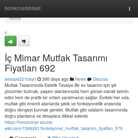
Home
bookmarkblast
Togg
navi
Home
1
İç Mimar Mutfak Tasarımı
Fiyatları 692
aesopd221bay0
395 days ago
News
Discuss
Mutfak Tasarımında Estetik Tavsiye Bir ev tasarımı için şık
çözümler bulmak, yaşam alanlarınızda hem görsel olarak tatmin
edici hem de pratik bir ortam yaratmanızı sağlar. Evdeki her oda,
mutfak gibi önemli alanlarda şıklık ve fonksiyonellik arasında
doğru dengeyi kurmak gerekir. Mutfak gibi odaların tasarımında
doğru planlama ve detaylara dikkat ederek
https://trevorcinpr.azuria-
wiki.com/1566261/fonksiyonel_mutfak_tasarımı_fiyatları_579
Comments
Who Upvoted