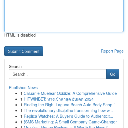
HTML is disabled
Report Page
Search
Go
Published News
1
Caluanie Muelear Oxidize: A Comprehensive Guide
1
HITWINBET: ทางเข้าล่าสุด อัปเดต 2024
1
Finding the Right Laguna Beach Auto Body Shop f...
1
The revolutionary discipline transforming how w...
1
Replica Watches: A Buyer's Guide to Authenticit...
1
{SMS Marketing: A Small Company Game-Changer
1
Muzzical Money Review: Is It Worth the Hype?