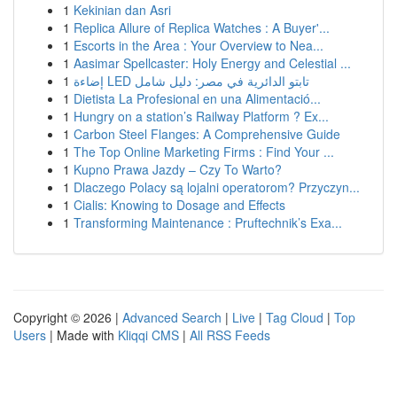
1
Kekinian dan Asri
1
Replica Allure of Replica Watches : A Buyer'...
1
Escorts in the Area : Your Overview to Nea...
1
Aasimar Spellcaster: Holy Energy and Celestial ...
1
إضاءة LED تابتو الدائرية في مصر: دليل شامل
1
Dietista La Profesional en una Alimentació...
1
Hungry on a station’s Railway Platform ? Ex...
1
Carbon Steel Flanges: A Comprehensive Guide
1
The Top Online Marketing Firms : Find Your ...
1
Kupno Prawa Jazdy – Czy To Warto?
1
Dlaczego Polacy są lojalni operatorom? Przyczyn...
1
Cialis: Knowing to Dosage and Effects
1
Transforming Maintenance : Pruftechnik’s Exa...
Copyright © 2026 |
Advanced Search
|
Live
|
Tag Cloud
|
Top
Users
| Made with
Kliqqi CMS
|
All RSS Feeds