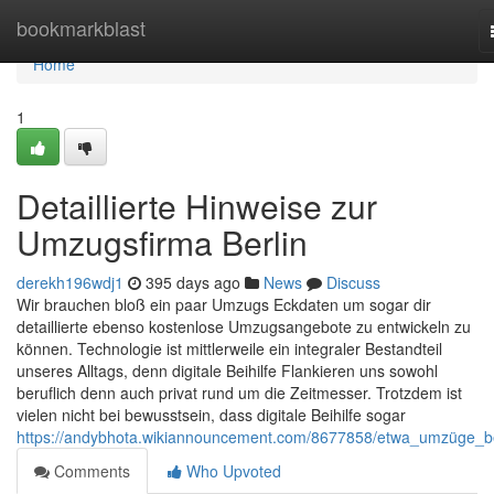
Home
bookmarkblast
Home
1
Detaillierte Hinweise zur
Umzugsfirma Berlin
derekh196wdj1
395 days ago
News
Discuss
Wir brauchen bloß ein paar Umzugs Eckdaten um sogar dir
detaillierte ebenso kostenlose Umzugsangebote zu entwickeln zu
können. Technologie ist mittlerweile ein integraler Bestandteil
unseres Alltags, denn digitale Beihilfe Flankieren uns sowohl
beruflich denn auch privat rund um die Zeitmesser. Trotzdem ist
vielen nicht bei bewusstsein, dass digitale Beihilfe sogar
https://andybhota.wikiannouncement.com/8677858/etwa_umzüge_be
Comments
Who Upvoted