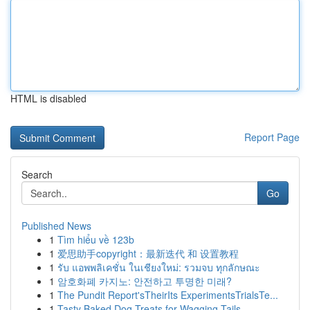
HTML is disabled
Report Page
Search
Go
Published News
1
Tìm hiểu về 123b
1
爱思助手copyright：最新迭代 和 设置教程
1
รับ แอพพลิเคชั่น ในเชียงใหม่: รวมจบ ทุกลักษณะ
1
암호화폐 카지노: 안전하고 투명한 미래?
1
The Pundit Report'sTheirIts ExperimentsTrialsTe...
1
Tasty Baked Dog Treats for Wagging Tails