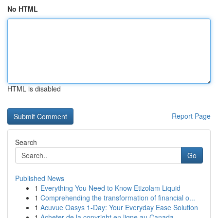
No HTML
HTML is disabled
Report Page
Search
Go
Published News
1
Everything You Need to Know Etizolam Liquid
1
Comprehending the transformation of financial o...
1
Acuvue Oasys 1-Day: Your Everyday Ease Solution
1
Acheter de la copyright en ligne au Canada