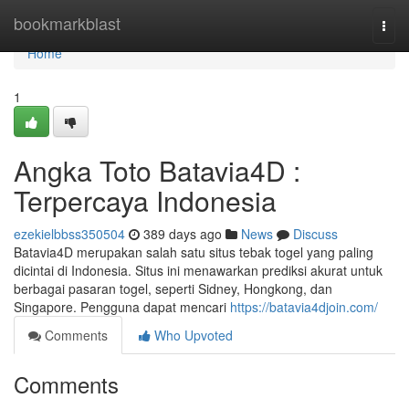
Home
bookmarkblast
Togg
navi
Home
1
Angka Toto Batavia4D :
Terpercaya Indonesia
ezekielbbss350504
389 days ago
News
Discuss
Batavia4D merupakan salah satu situs tebak togel yang paling
dicintai di Indonesia. Situs ini menawarkan prediksi akurat untuk
berbagai pasaran togel, seperti Sidney, Hongkong, dan
Singapore. Pengguna dapat mencari
https://batavia4djoin.com/
Comments
Who Upvoted
Comments