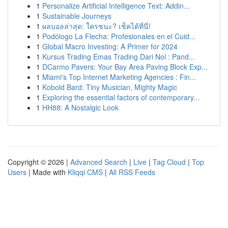
1
Personalize Artificial Intelligence Text: Addin...
1
Sustainable Journeys
1
ผลบอลล่าสุด: ใครชนะ? เช็คได้ที่นี่!
1
Podólogo La Flecha: Profesionales en el Cuid...
1
Global Macro Investing: A Primer for 2024
1
Kursus Trading Emas Trading Dari Nol : Pand...
1
DCarmo Pavers: Your Bay Area Paving Block Exp...
1
Miami's Top Internet Marketing Agencies : Fin...
1
Kobold Bard: Tiny Musician, Mighty Magic
1
Exploring the essential factors of contemporary...
1
HH88: A Nostalgic Look
Copyright © 2026 |
Advanced Search
|
Live
|
Tag Cloud
|
Top
Users
| Made with
Kliqqi CMS
|
All RSS Feeds