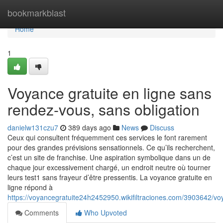
Home
bookmarkblast
Home
1
Voyance gratuite en ligne sans
rendez-vous, sans obligation
danielw131czu7
389 days ago
News
Discuss
Ceux qui consultent fréquemment ces services le font rarement
pour des grandes prévisions sensationnels. Ce qu’ils recherchent,
c’est un site de franchise. Une aspiration symbolique dans un de
chaque jour excessivement chargé, un endroit neutre où tourner
leurs test1 sans frayeur d’être pressentis. La voyance gratuite en
ligne répond à
https://voyancegratuite24h2452950.wikifiltraciones.com/3903642/
Comments
Who Upvoted