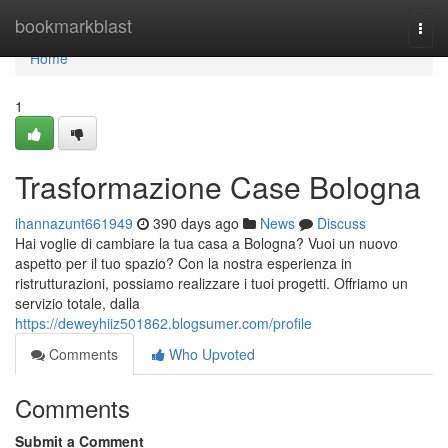
Home
bookmarkblast
Togg
navi
Home
1
Trasformazione Case Bologna
ihannazunt661949
390 days ago
News
Discuss
Hai voglie di cambiare la tua casa a Bologna? Vuoi un nuovo
aspetto per il tuo spazio? Con la nostra esperienza in
ristrutturazioni, possiamo realizzare i tuoi progetti. Offriamo un
servizio totale, dalla
https://deweyhiiz501862.blogsumer.com/profile
Comments
Who Upvoted
Comments
Submit a Comment