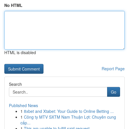
No HTML
HTML is disabled
Report Page
Search
Go
Published News
1
8xbet and Xtabet: Your Guide to Online Betting ...
1
Công ty MTV SXTM Nam Thuận Lợi: Chuyên cung
cấp...
1
This am unable to fulfill said request . ...