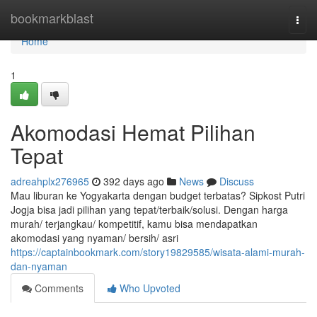
Home
bookmarkblast
Togg
navi
Home
1
Akomodasi Hemat Pilihan
Tepat
adreahplx276965
392 days ago
News
Discuss
Mau liburan ke Yogyakarta dengan budget terbatas? Sipkost Putri
Jogja bisa jadi pilihan yang tepat/terbaik/solusi. Dengan harga
murah/ terjangkau/ kompetitif, kamu bisa mendapatkan
akomodasi yang nyaman/ bersih/ asri
https://captainbookmark.com/story19829585/wisata-alami-murah-
dan-nyaman
Comments
Who Upvoted