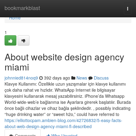
Home
bookmarkblast
Togg
navi
Home
1
About website design agency
miami
johnnied814noq9
392 days ago
News
Discuss
Klavye Kullanımı: Özellikle uzun yazışmalar için klavye kullanımı
çok daha rahat ve hızlıdır. WhatsApp Internet ile bilgisayar
klavyesini kullanarak mesaj yazabilirsiniz. iPhone’da Whatsapp
World-wide-web’e bağlanma ise Ayarlara girerek başlatılır. Burada
önce bağlı cihazlar ve cihaz bağla şeklindedir. , possibly indicating
“huge drinking water” or “sweet h2o,” could have referred to
https://elliottocpam.ambien-blog.com/42726832/5-easy-facts-
about-web-design-agency-miami-fl-described
Comments
Who Upvoted