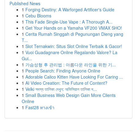
Published News
1
Forging Destiny: A Warforged Artificer's Guide
1
Cebu Blooms
1
This Fade Single-Use Vape : A Thorough A...
1
Get Your Hands on a Yamaha VF200 VMAX SHO!
1
Cerita Rumah Singgah di Pegunungan Dieng yang
T...
1
Slot Ternakwin: Situs Slot Online Terbaik & Gacor!
1
Vuoi Guadagnare Online Regalando Valore? La
Gui...
1
가슴성형 후 관리법 : 아름다운 라인을 위한 기...
1
People Search: Finding Anyone Online
1
Adorable Calico Kitten Have Looking For Caring ...
1
AI Video Creation: The Future of Content?
1
Velki সদস্য তালিকা দেখুন: অফিসিয়াল তালিকা দ...
1
Small Business Web Design Gain More Clients
Online
1
Fast28 ทางเข้า