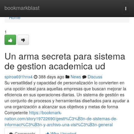
Home
bookmarkblast
Togg
navi
Home
1
Un arma secreta para sistema
de gestion academica ud
spiroa691hnx4
388 days ago
News
Discuss
Su versatilidad y capacidad de personalización lo convierten en
una opción ideal para aquellas empresas que buscan mejorar la
eficiencia en sus operaciones diarias. Un sistema de gestión es
un conjunto de procesos y herramientas diseñados para ayudar a
una organización a alcanzar sus objetivos y metas de forma
Competente
https://bookmark-
nation.com/story19722690/gesti%C3%B3n-de-sistemas-de-
informaci%C3%B3n-y-archivo-una-visi%C3%B3n-general
Comments
Who Upvoted