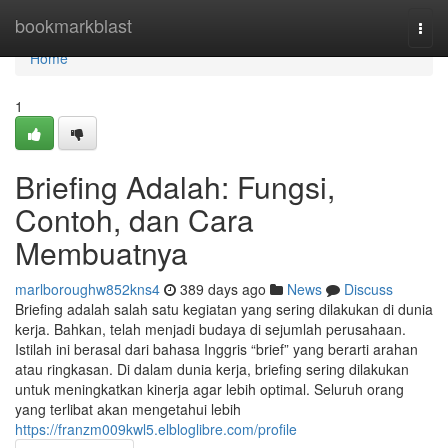
Home
bookmarkblast
Togg
navi
Home
1
Briefing Adalah: Fungsi,
Contoh, dan Cara
Membuatnya
marlboroughw852kns4
389 days ago
News
Discuss
Briefing adalah salah satu kegiatan yang sering dilakukan di dunia
kerja. Bahkan, telah menjadi budaya di sejumlah perusahaan.
Istilah ini berasal dari bahasa Inggris “brief” yang berarti arahan
atau ringkasan. Di dalam dunia kerja, briefing sering dilakukan
untuk meningkatkan kinerja agar lebih optimal. Seluruh orang
yang terlibat akan mengetahui lebih
https://franzm009kwl5.elbloglibre.com/profile