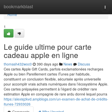
Home
bookmarkblast
Togg
navi
Home
1
Le guide ultime pour carte
cadeau apple en ligne
thomash432woc0
390 days ago
News
Discuss
Ces cartes Apple Gift Cards, parfois exclamationées recharges
Apple ou bien Pareillement cartes iTunes par habitude,
constituent un conclusion flexible, sécurisée après universelle
pour accomplir vrais achats numériques dans l’écosystème Apple.
Ces cartes prépayées permettent à l’égard de créditer rare
estimation Apple en compagnie de rare ardu donné lequel pourra
https://alexisjzkvd.ampblogs.com/un-examen-de-achat-de-crédits-
itunes-72933026
Comments
Who Upvoted