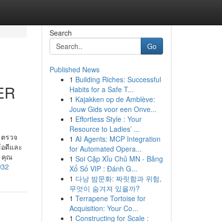
Search
Go
Published News
1
Building Riches: Successful
ER
Habits for a Safe T...
1
Kajakken op de Amblève:
Jouw Gids voor een Onve...
1
Effortless Style : Your
Resource to Ladies’ ...
. ตรวจ
1
AI Agents: MCP Integration
้อดีและ
for Automated Opera...
 คุณ
1
Soi Cặp Xỉu Chủ MN - Bảng
932
Xổ Số VIP : Đánh G...
1
다낭 밤문화: 짜릿함과 위험,
무엇이 숨겨져 있을까?
1
Terrapene Tortoise for
Acquisition: Your Co...
1
Constructing for Scale :