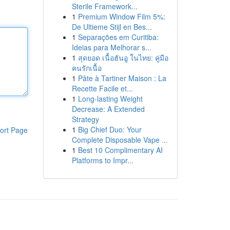
Sterile Framework...
1
Premium Window Film 5%:
De Ultieme Stijl en Bes...
1
Separações em Curitiba:
Ideias para Melhorar s...
1
สุดยอด เนื้อฮันอู ในไทย: คู่มือ
คนรักเนื้อ
1
Pâte à Tartiner Maison : La
Recette Facile et...
1
Long-lasting Weight
Decrease: A Extended
Strategy
1
Big Chief Duo: Your
ort Page
Complete Disposable Vape ...
1
Best 10 Complimentary AI
Platforms to Impr...