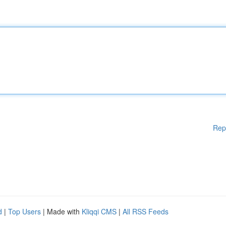
Rep
d
|
Top Users
| Made with
Kliqqi CMS
|
All RSS Feeds