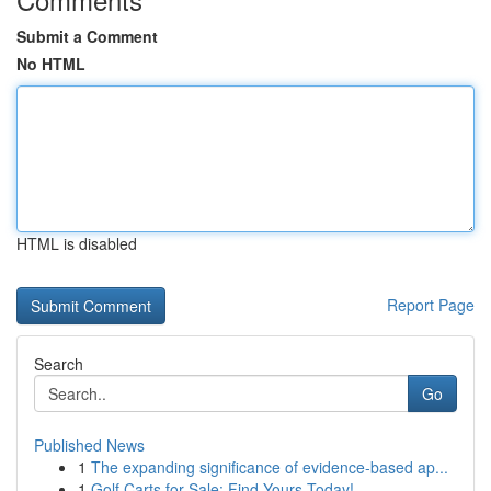
Submit a Comment
No HTML
HTML is disabled
Report Page
Search
Go
Published News
1
The expanding significance of evidence-based ap...
1
Golf Carts for Sale: Find Yours Today!