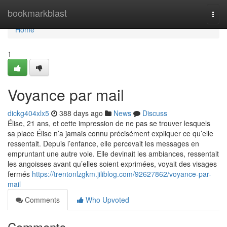
Home
bookmarkblast
Togg
navi
Home
1
Voyance par mail
dickg404xlx5
388 days ago
News
Discuss
Élise, 21 ans, et cette impression de ne pas se trouver lesquels
sa place Élise n’a jamais connu précisément expliquer ce qu’elle
ressentait. Depuis l’enfance, elle percevait les messages en
empruntant une autre voie. Elle devinait les ambiances, ressentait
les angoisses avant qu’elles soient exprimées, voyait des visages
fermés
https://trentonlzgkm.jiliblog.com/92627862/voyance-par-
mail
Comments
Who Upvoted
Comments