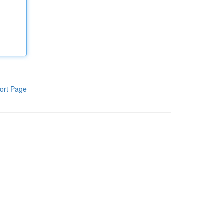
ort Page