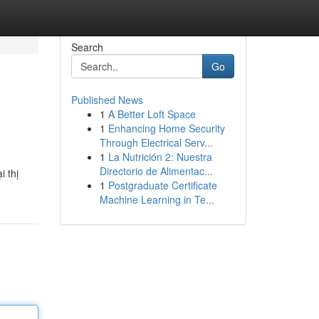
Search
Go
Published News
1
A Better Loft Space
1
Enhancing Home Security
Through Electrical Serv...
1
La Nutrición 2: Nuestra
Directorio de Alimentac...
i thị
1
Postgraduate Certificate
Machine Learning in Te...