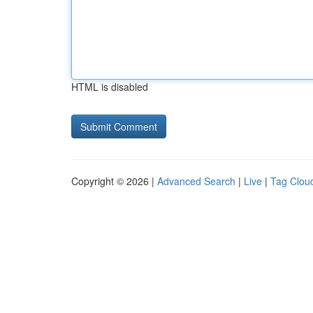
HTML is disabled
Copyright © 2026 |
Advanced Search
|
Live
|
Tag Clou