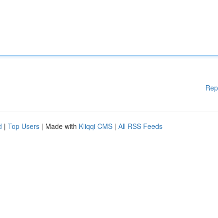
Rep
d
|
Top Users
| Made with
Kliqqi CMS
|
All RSS Feeds