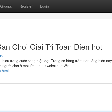
Groups
Register
Login
n Choi Giai Tri Toan Dien hot
ss
hể thiếu trong cuộc sống hiện đại. Trong số hàng trăm nền tảng hiện na
o người chơi ở mọi lứa tuổi. ">website 23Win
m.html