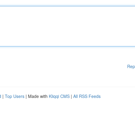
Rep
d
|
Top Users
| Made with
Kliqqi CMS
|
All RSS Feeds