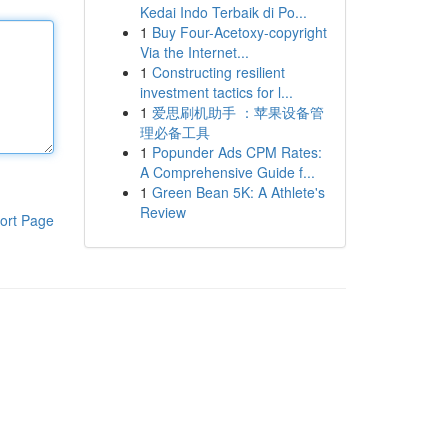
Kedai Indo Terbaik di Po...
1
Buy Four-Acetoxy-copyright
Via the Internet...
1
Constructing resilient
investment tactics for l...
1
爱思刷机助手 ：苹果设备管
理必备工具
1
Popunder Ads CPM Rates:
A Comprehensive Guide f...
1
Green Bean 5K: A Athlete's
Review
ort Page