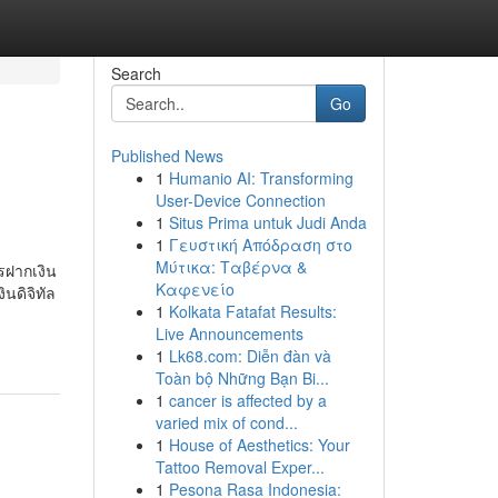
Search
Go
Published News
1
Humanio AI: Transforming
User-Device Connection
1
Situs Prima untuk Judi Anda
1
Γευστική Απόδραση στο
Μύτικα: Ταβέρνα &
ารฝากเงิน
Καφενείο
นดิจิทัล
1
Kolkata Fatafat Results:
Live Announcements
1
Lk68.com: Diễn đàn và
Toàn bộ Những Bạn Bi...
1
cancer is affected by a
varied mix of cond...
1
House of Aesthetics: Your
Tattoo Removal Exper...
1
Pesona Rasa Indonesia: