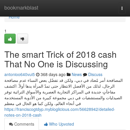
Home
bookmarkblast
Togg
navi
Home
1
The smart Trick of 2018 cash
That No One is Discussing
antonioo640vui5
368 days ago
News
Discuss
المصافحة أمر مُعتاد في دبي، ولكن قد تفضّل بعض النساء عدم مصافحة
الرجال، لذلك من الأفضل الانتظار حتى تمدّ المرأة يدها أولاً. اكتشف
مفاجآتٍ جديدة في المراكز التجارية العصرية والأسواق التراثية توفر
الصيدليات والمستشفيات في دبي مجموعة كبيرة من الأدوية المستخدمة
في أنحاء العالم، ولكن كما هو الحال في معظم
https://franciscogtdyp.mybloglicious.com/56628942/detailed-
notes-on-2018-cash
Comments
Who Upvoted