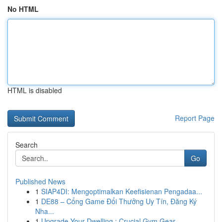
No HTML
HTML is disabled
Report Page
Search
Go
Published News
1
SIAP4DI: Mengoptimalkan Keefisienan Pengadaa...
1
DE88 – Cổng Game Đổi Thưởng Uy Tín, Đăng Ký
Nha...
1
Upgrade Your Dwelling : Crucial Gym Gear