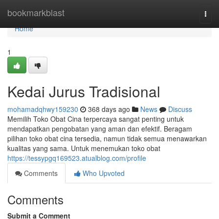
Home
bookmarkblast
Togg
navi
Home
1
Kedai Jurus Tradisional
mohamadqhwy159230
368 days ago
News
Discuss
Memilih Toko Obat Cina terpercaya sangat penting untuk
mendapatkan pengobatan yang aman dan efektif. Beragam
pilihan toko obat cina tersedia, namun tidak semua menawarkan
kualitas yang sama. Untuk menemukan toko obat
https://tessypgq169523.atualblog.com/profile
Comments
Who Upvoted
Comments
Submit a Comment