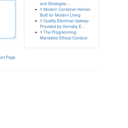
and Strategies ...
1
Modern Container Homes
Built for Modern Living
1
Quality Electrical Upkeep
Provided by Hornsby E...
1
The Programming
Mandates Ethical Conduct
ort Page