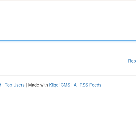
Rep
d
|
Top Users
| Made with
Kliqqi CMS
|
All RSS Feeds