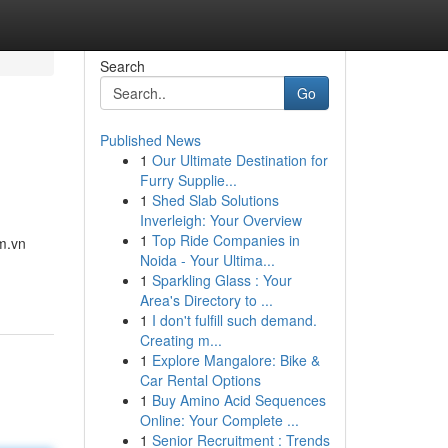
Search
Go
Published News
1
Our Ultimate Destination for
Furry Supplie...
1
Shed Slab Solutions
Inverleigh: Your Overview
1
Top Ride Companies in
um.vn
Noida - Your Ultima...
1
Sparkling Glass : Your
Area's Directory to ...
1
I don't fulfill such demand.
Creating m...
1
Explore Mangalore: Bike &
Car Rental Options
1
Buy Amino Acid Sequences
Online: Your Complete ...
1
Senior Recruitment : Trends