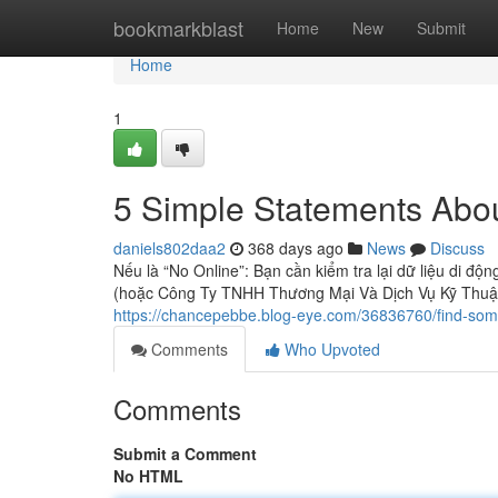
Home
bookmarkblast
Home
New
Submit
Home
1
5 Simple Statements Abou
daniels802daa2
368 days ago
News
Discuss
Nếu là “No Online”: Bạn cần kiểm tra lại dữ liệu di độn
(hoặc Công Ty TNHH Thương Mại Và Dịch Vụ Kỹ Thuật
https://chancepebbe.blog-eye.com/36836760/find-som
Comments
Who Upvoted
Comments
Submit a Comment
No HTML